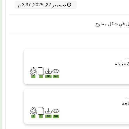
ديسمبر 22, 2025, 3:37 م
فعل في شكل مفتوح
ي…
ية باجة
0
1
716
602
ي…
باجة
0
1
896
580