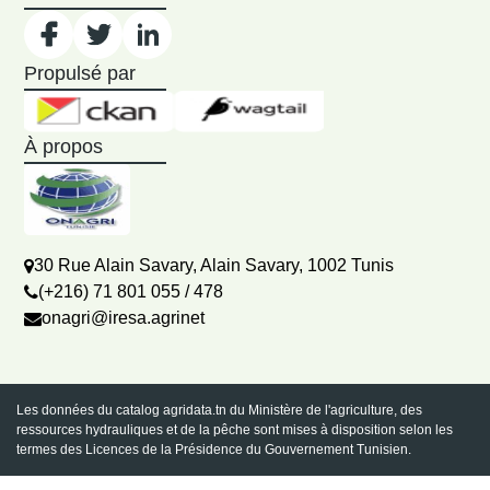
Propulsé par
À propos
30 Rue Alain Savary, Alain Savary, 1002 Tunis
(+216) 71 801 055 / 478
onagri@iresa.agrinet
Les données du catalog agridata.tn du Ministère de l'agriculture, des
ressources hydrauliques et de la pêche sont mises à disposition selon les
termes des Licences de la Présidence du Gouvernement Tunisien.