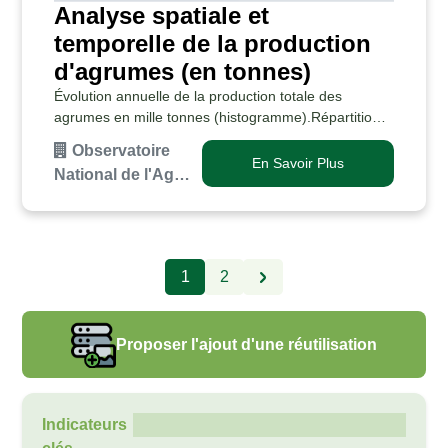
Analyse spatiale et
temporelle de la production
d'agrumes (en tonnes)
Évolution annuelle de la production totale des
agrumes en mille tonnes (histogramme).Répartition
annuelle des quantités produites des agrumes en
Observatoire
mille tonnes par gouvernorat (carte).Part en
En Savoir Plus
National de l'Ag…
pourcenta…
1
2
Proposer l'ajout d'une réutilisation
Indicateurs