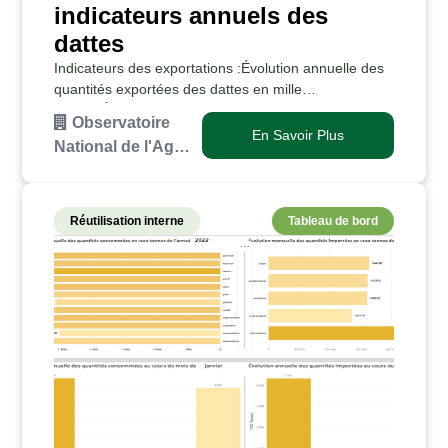
indicateurs annuels des
dattes
Indicateurs des exportations :Évolution annuelle des
quantités exportées des dattes en mille
tonnes.Évolution annuelle de la valeur des
Observatoire
exportations des dattes en million de dinars.Évolution
En Savoir Plus
National de l'Ag…
annuelle…
Réutilisation interne
Tableau de bord