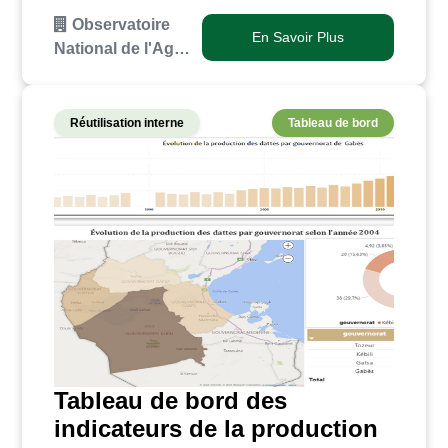
annuelle des quantités des céréales collectées par
Observatoire
type de produits en mille quintaux.Évolution annuelle
En Savoir Plus
National de l'Ag…
…
Réutilisation interne
Tableau de bord
Tableau de bord des
indicateurs de la production