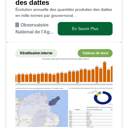
des dattes
Évolution annuelle des quantités produites des dattes
en mille tonnes par gouvernorat
(histogramme).Répartition annuelle des quantités
Observatoire
produites des dattes en mille tonnes par gouvernorat
En Savoir Plus
National de l'Ag…
(carte).Par…
Réutilisation interne
Tableau de bord