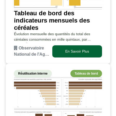
Tableau de bord des
indicateurs mensuels des
céréales
Évolution mensuelle des quantités du total des
céréales consommées en mille quintaux, par
année.Évolution mensuelle des quantités du total des
Observatoire
céréales importées en mille quintaux, par
En Savoir Plus
National de l'Ag…
année.Évolutio…
Réutilisation interne
Tableau de bord