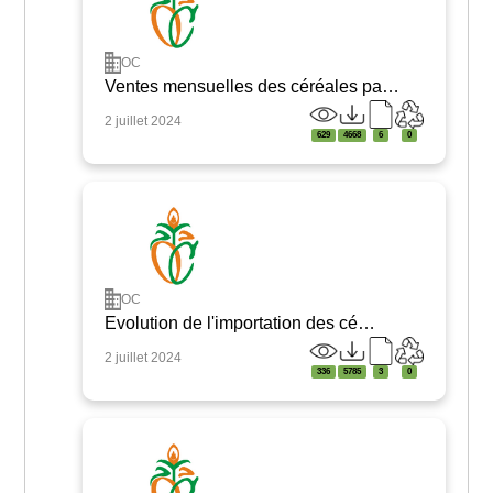
OC
Ventes mensuelles des céréales pa…
2 juillet 2024
629
4668
6
0
OC
Evolution de l'importation des cé…
2 juillet 2024
336
5785
3
0