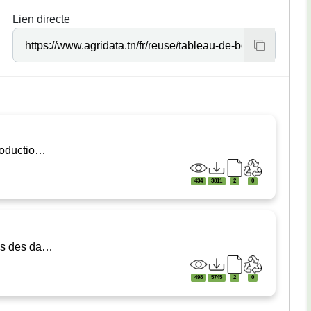
Lien directe
productio…
434
3811
2
0
ons des da…
498
5745
2
0