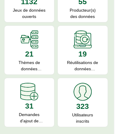
55
1132
Producteur(s)
Jeux de données
des données
ouverts
19
21
Réutilisations de
Thèmes de
données
données
ouvertes
ouvertes
31
323
Demandes
Utilisateurs
d'ajout de
inscrits
données