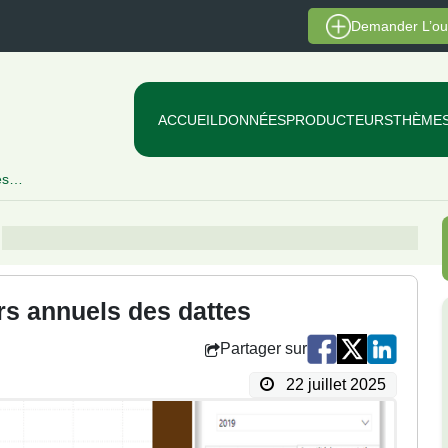
Demander L’ou
ACCUEIL
DONNÉES
PRODUCTEURS
THÈME
des…
…
rs annuels des dattes
Partager sur
22 juillet 2025