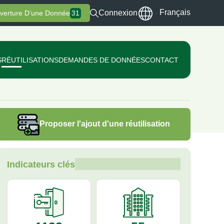
Français
Connexion
verture D’une Donnée
31
S
RÉUTILISATIONS
DEMANDES DE DONNÉES
CONTACT
Proposer l'ajout d'une réutilisation
Indicateurs clés